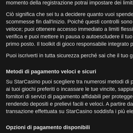
momento della registrazione potrai impostare dei limit
Ciò significa che sei tu a decidere quanto vuoi spende
scommesse fin dall'inizio. Poiché questi controlli sono
veloce; puoi ottenere accesso immediato a limiti flessi
verifica e puoi mettere in pausa o autoescludere il tu
primo posto. Il toolkit di gioco responsabile integrato
Puoi iscriverti in tutta sicurezza perché sai che il tuo
Metodi di pagamento veloci e sicuri
Su StarCasino puoi scegliere tra numerosi metodi di p
ai tuoi giochi preferiti o incassare le tue vincite, sap
fornitori di servizi di pagamento affidabili per protegg
rendendo depositi e prelievi facili e veloci. A partire 
transazione effettuata su StarCasino soddisfa i più ele
Opzioni di pagamento disponibili