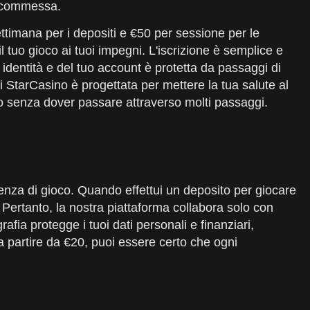
i scommessa.
ttimana per i depositi e €50 per sessione per le
l tuo gioco ai tuoi impegni. L'iscrizione è semplice e
 identità e del tuo account è protetta da passaggi di
i StarCasino è progettata per mettere la tua salute al
ano senza dover passare attraverso molti passaggi.
enza di gioco. Quando effettui un deposito per giocare
e. Pertanto, la nostra piattaforma collabora solo con
afia protegge i tuoi dati personali e finanziari,
i a partire da €20, puoi essere certo che ogni