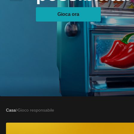
Gioca ora
Casa
Gioco responsabile