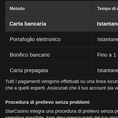
Metodo
Tempo di 
Carta bancaria
Istantan
Portafoglio elettronico
Istantan
Bonifico bancario
Fino a 1
Carta prepagata
Istantan
Tutti i pagamenti vengono effettuati su una linea sicura 
che a quelli esperti. Assicurati che il tuo account sia
Procedura di prelievo senza problemi
StarCasino integra una procedura di prelievo senza pro
semplice possibile. Non devi preoccuparti del tuo gio