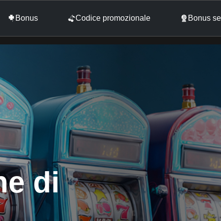
Bonus
Codice promozionale
Bonus se
ne di