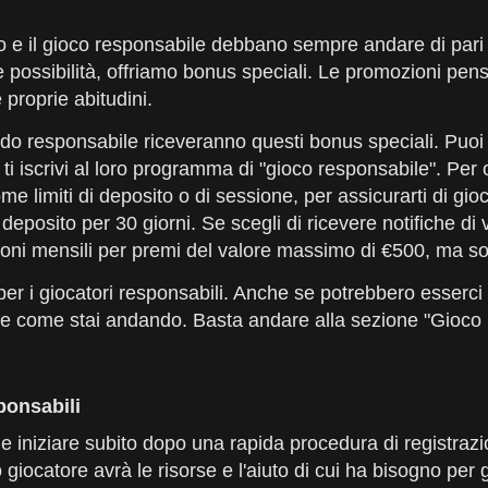
 e il gioco responsabile debbano sempre andare di pari 
ie possibilità, offriamo bonus speciali. Le promozioni pens
 proprie abitudini.
odo responsabile riceveranno questi bonus speciali. Puo
 ti iscrivi al loro programma di "gioco responsabile". Per
come limiti di deposito o di sessione, per assicurarti di 
eposito per 30 giorni. Se scegli di ricevere notifiche di ver
zioni mensili per premi del valore massimo di €500, ma solo
 per i giocatori responsabili. Anche se potrebbero esserc
nte come stai andando. Basta andare alla sezione "Gioco
ponsabili
ile iniziare subito dopo una rapida procedura di registraz
 giocatore avrà le risorse e l'aiuto di cui ha bisogno per