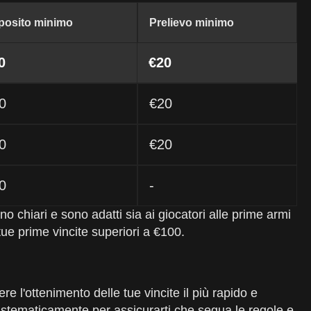
posito minimo
Prelievo minimo
0
€20
0
€20
0
€20
0
-
ono chiari e sono adatti sia ai giocatori alle prime armi
tue prime vincite superiori a €100.
 l'ottenimento delle tue vincite il più rapido e
sistematicamente per assicurarti che segua le regole e